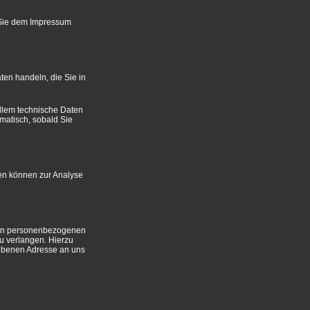
 Sie dem Impressum
ten handeln, die Sie in
llem technische Daten
omatisch, sobald Sie
ten können zur Analyse
rten personenbezogenen
u verlangen. Hierzu
ebenen Adresse an uns