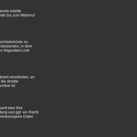
eits erteilte
 der bis zum Widerruf
sichtsbehörde zu.
undeslandes, in dem
en folgendem Link
siert verarbeiten, an
die direkte
chbar ist.
nft über Ihre
ung und ggf. ein Recht
sonenbezogene Daten