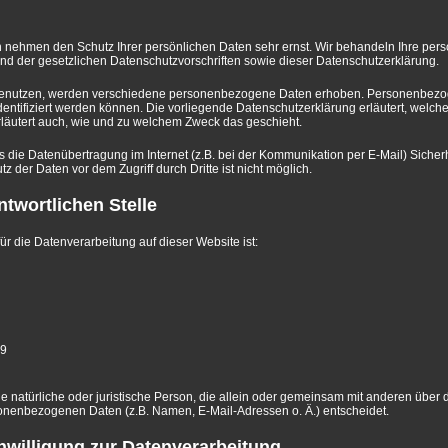
en nehmen den Schutz Ihrer persönlichen Daten sehr ernst. Wir behandeln Ihre p
end der gesetzlichen Datenschutzvorschriften sowie dieser Datenschutzerklärung.
benutzen, werden verschiedene personenbezogene Daten erhoben. Personenbezo
dentifiziert werden können. Die vorliegende Datenschutzerklärung erläutert, welc
erläutert auch, wie und zu welchem Zweck das geschieht.
s die Datenübertragung im Internet (z.B. bei der Kommunikation per E-Mail) Siche
z der Daten vor dem Zugriff durch Dritte ist nicht möglich.
ntwortlichen Stelle
für die Datenverarbeitung auf dieser Website ist:
79
 die natürliche oder juristische Person, die allein oder gemeinsam mit anderen über 
onenbezogenen Daten (z.B. Namen, E-Mail-Adressen o. Ä.) entscheidet.
inwilligung zur Datenverarbeitung