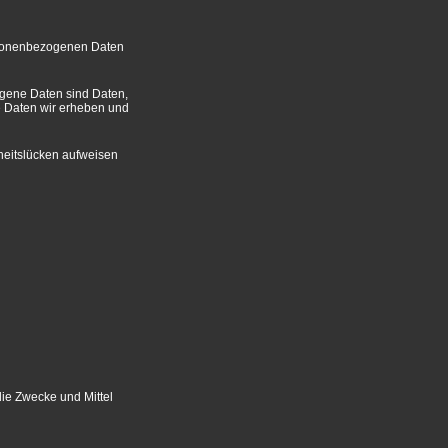
ersonenbezogenen Daten
gene Daten sind Daten,
he Daten wir erheben und
rheitslücken aufweisen
die Zwecke und Mittel