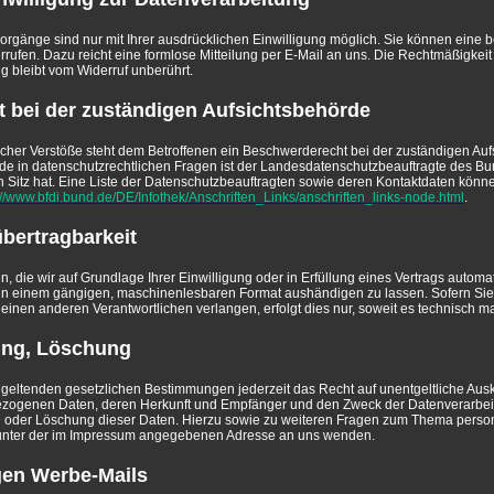
rgänge sind nur mit Ihrer ausdrücklichen Einwilligung möglich. Sie können eine ber
errufen. Dazu reicht eine formlose Mitteilung per E-Mail an uns. Die Rechtmäßigkeit
g bleibt vom Widerruf unberührt.
 bei der zuständigen Aufsichtsbehörde
licher Verstöße steht dem Betroffenen ein Beschwerderecht bei der zuständigen Auf
de in datenschutzrechtlichen Fragen ist der Landesdatenschutzbeauftragte des B
Sitz hat. Eine Liste der Datenschutzbeauftragten sowie deren Kontaktdaten könn
://www.bfdi.bund.de/DE/Infothek/Anschriften_Links/anschriften_links-node.html
.
bertragbarkeit
, die wir auf Grundlage Ihrer Einwilligung oder in Erfüllung eines Vertrags automati
n in einem gängigen, maschinenlesbaren Format aushändigen zu lassen. Sofern Sie 
inen anderen Verantwortlichen verlangen, erfolgt dies nur, soweit es technisch ma
ung, Löschung
eltenden gesetzlichen Bestimmungen jederzeit das Recht auf unentgeltliche Ausku
zogenen Daten, deren Herkunft und Empfänger und den Zweck der Datenverarbeit
ng oder Löschung dieser Daten. Hierzu sowie zu weiteren Fragen zum Thema per
t unter der im Impressum angegebenen Adresse an uns wenden.
en Werbe-Mails