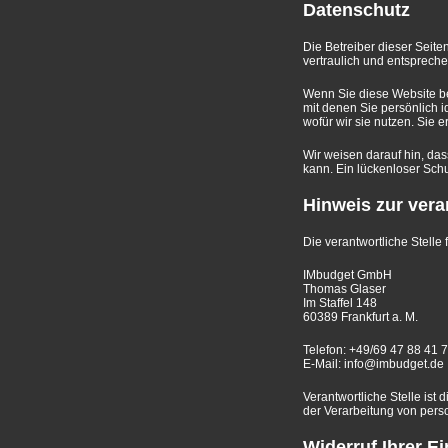
Datenschutz
Die Betreiber dieser Seit
vertraulich und entsprech
Wenn Sie diese Website 
mit denen Sie persönlich i
wofür wir sie nutzen. Sie 
Wir weisen darauf hin, das
kann. Ein lückenloser Schut
Hinweis zur vera
Die verantwortliche Stelle 
IMbudget GmbH
Thomas Glaser
Im Staffel 148
60389 Frankfurt a. M.
Telefon: +49/69 47 88 41 
E-Mail: info@imbudget.de
Verantwortliche Stelle ist
der Verarbeitung von pers
Widerruf Ihrer E